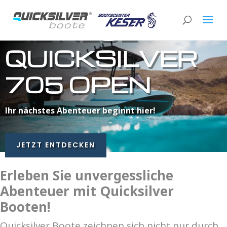
DIE NEUE
QUICKSILVER
705 OPEN
Ihr nächstes Abenteuer beginnt hier!
JETZT ENTDECKEN
Erleben Sie unvergessliche
Abenteuer mit Quicksilver
Booten!
Quicksilver Boote zeichnen sich nicht nur durch